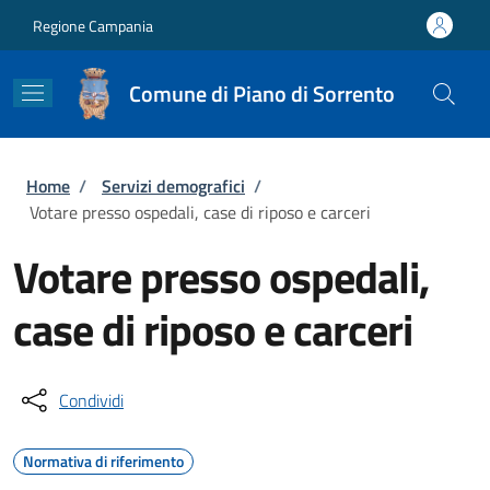
Salta al contenuto principale
Skip to footer content
Regione Campania
Comune di Piano di Sorrento
Briciole di pane
Home
/
Servizi demografici
/
Votare presso ospedali, case di riposo e carceri
Votare presso ospedali,
case di riposo e carceri
Condividi
Normativa di riferimento