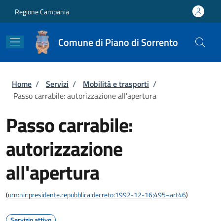
Salta al contenuto principale
Skip to footer content
Regione Campania
Comune di Piano di Sorrento
Briciole di pane
Home
/
Servizi
/
Mobilità e trasporti
/
Passo carrabile: autorizzazione all'apertura
Passo carrabile:
autorizzazione
all'apertura
(
urn:nir:presidente.repubblica:decreto:1992-12-16;495~art46
)
Servizio attivo