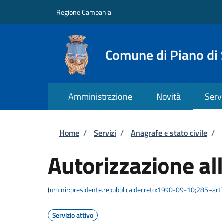
Salta al contenuto principale
Skip to footer content
Regione Campania
Comune di Piano di
Amministrazione
Novità
Serv
Briciole di pane
Home
/
Servizi
/
Anagrafe e stato civile
/
Autorizzazione al
(
urn:nir:presidente.repubblica:decreto:1990-09-10;285~ar
Servizio attivo