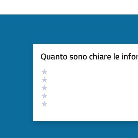
Quanto sono chiare le info
Valutazione
Valuta 5 stelle su 5
Valuta 4 stelle su 5
Valuta 3 stelle su 5
Valuta 2 stelle su 5
Valuta 1 stelle su 5