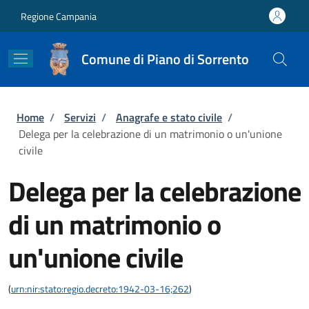
Salta al contenuto principale
Skip to footer content
Regione Campania
Comune di Piano di Sorrento
Briciole di pane
Home
/
Servizi
/
Anagrafe e stato civile
/
Delega per la celebrazione di un matrimonio o un'unione
civile
Delega per la celebrazione
di un matrimonio o
un'unione civile
(
urn:nir:stato:regio.decreto:1942-03-16;262
)