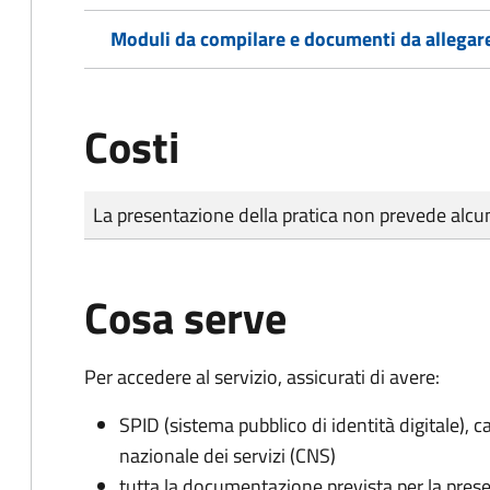
Moduli da compilare e documenti da allegar
Costi
Tipo di pagamento
Importo
La presentazione della pratica non prevede al
Cosa serve
Per accedere al servizio, assicurati di avere:
SPID (sistema pubblico di identità digitale), ca
nazionale dei servizi (CNS)
tutta la documentazione prevista per la prese