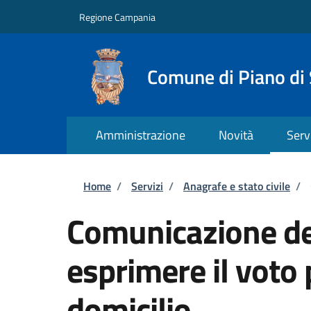
Salta al contenuto principale
Skip to footer content
Regione Campania
Comune di Piano di
Amministrazione
Novità
Serv
Briciole di pane
Home
/
Servizi
/
Anagrafe e stato civile
/
Comunicazione del
esprimere il voto 
domicilio