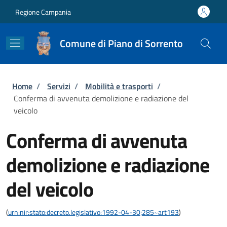
Salta al contenuto principale
Skip to footer content
Regione Campania
Comune di Piano di Sorrento
Briciole di pane
Home
/
Servizi
/
Mobilità e trasporti
/
Conferma di avvenuta demolizione e radiazione del
veicolo
Conferma di avvenuta
demolizione e radiazione
del veicolo
(
urn:nir:stato:decreto.legislativo:1992-04-30;285~art193
)