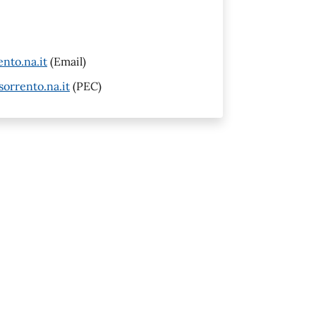
nto.na.it
(Email)
orrento.na.it
(PEC)