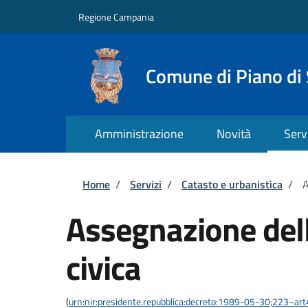
Salta al contenuto principale
Skip to footer content
Regione Campania
Comune di Piano di
Amministrazione
Novità
Serv
Briciole di pane
Home
/
Servizi
/
Catasto e urbanistica
/
A
Assegnazione del
civica
(
urn:nir:presidente.repubblica:decreto:1989-05-30;223~ar